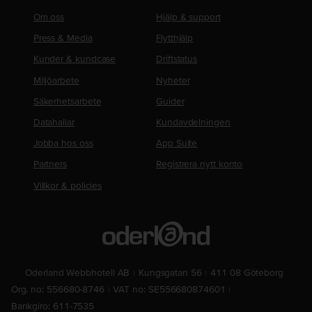
Om oss
Hjälp & support
Press & Media
Flytthjälp
Kunder & kundcase
Driftstatus
Miljöarbete
Nyheter
Säkerhetsarbete
Guider
Datahallar
Kundavdelningen
Jobba hos oss
App Suite
Partners
Registrera nytt konto
Villkor & policies
Oderland Webbhotell AB
Kungsgatan 56
411 08 Göteborg
Org. no: 556680-8746
VAT no: SE556680874601
Bankgiro: 611-7535