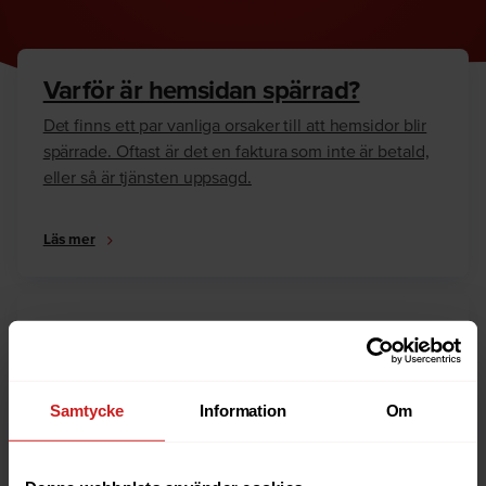
Varför är hemsidan spärrad?
Det finns ett par vanliga orsaker till att hemsidor blir
spärrade. Oftast är det en faktura som inte är betald,
eller så är tjänsten uppsagd.
Läs mer
Hur kan jag häva spärren?
Är du ägare till hemsidan eller domännamnet så har
vi skrivit en guide som går igenom dom vanligaste
Samtycke
Information
Om
anledningarna till varför en hemsida är spärrad.
Läs mer