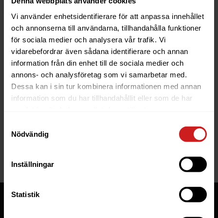
Denna webbplats använder cookies
Vi använder enhetsidentifierare för att anpassa innehållet
och annonserna till användarna, tillhandahålla funktioner
för sociala medier och analysera vår trafik. Vi
vidarebefordrar även sådana identifierare och annan
information från din enhet till de sociala medier och
The website you were trying to
annons- och analysföretag som vi samarbetar med.
reach has been suspended
Dessa kan i sin tur kombinera informationen med annan
information som du har tillhandahållit eller som de har
The website you have tried to access is suspended. Please
samlat in när du har använt deras tjänster.
contact the owner of the website for further information.
Samtyckesval
Nödvändig
If you are the owner of this website or domain please
read
this FAQ
that goes through the most common reasons for a
website to be suspended.
Inställningar
Statistik
Tjänster