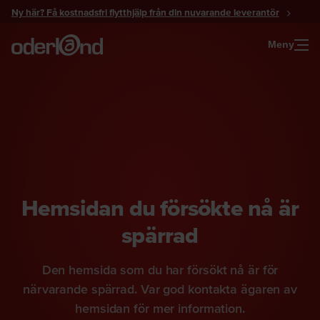
Gå
Ny här? Få kostnadsfri flytthjälp från din nuvarande leverantör
till
innehåll
Meny
Hemsidan du försökte nå är
spärrad
Den hemsida som du har försökt nå är för
närvarande spärrad. Var god kontakta ägaren av
hemsidan för mer information.