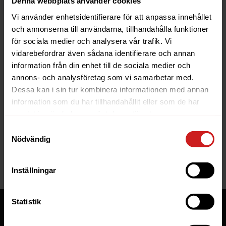
Denna webbplats använder cookies
Vi använder enhetsidentifierare för att anpassa innehållet
och annonserna till användarna, tillhandahålla funktioner
för sociala medier och analysera vår trafik. Vi
vidarebefordrar även sådana identifierare och annan
information från din enhet till de sociala medier och
The website you were trying to
annons- och analysföretag som vi samarbetar med.
reach has been suspended
Dessa kan i sin tur kombinera informationen med annan
information som du har tillhandahållit eller som de har
The website you have tried to access is suspended. Please
samlat in när du har använt deras tjänster.
contact the owner of the website for further information.
Samtyckesval
Nödvändig
If you are the owner of this website or domain please
read
this FAQ
that goes through the most common reasons for a
website to be suspended.
Inställningar
Statistik
Tjänster