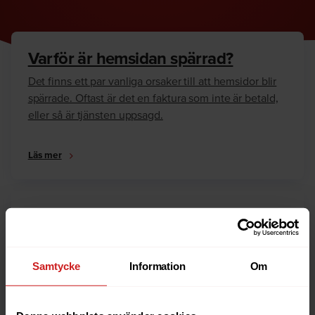
Varför är hemsidan spärrad?
Det finns ett par vanliga orsaker till att hemsidor blir
spärrade. Oftast är det en faktura som inte är betald,
eller så är tjänsten uppsagd.
Läs mer
Hur kan jag häva spärren?
Är du ägare till hemsidan eller domännamnet så har
vi skrivit en guide som går igenom dom vanligaste
Samtycke
Information
Om
anledningarna till varför en hemsida är spärrad.
Läs mer