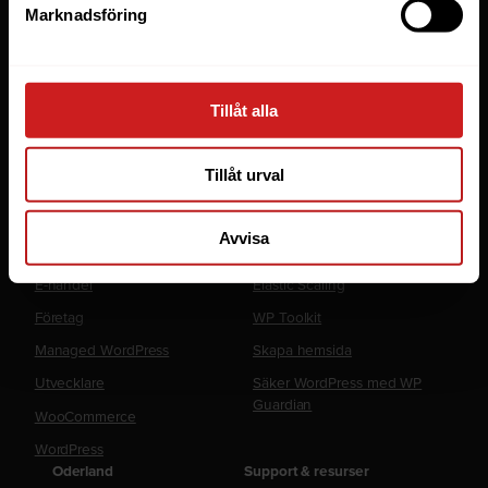
Webbhotell
Marknadsföring
Domäner
Managed Server
Cloud
Tillåt alla
Microsoft 365 Business
Tillåt urval
Fler tjänster
Lösningar
Avvisa
Byråer
LiteSpeed Webbhotell
E-handel
Elastic Scaling
Företag
WP Toolkit
Managed WordPress
Skapa hemsida
Utvecklare
Säker WordPress med WP
Guardian
WooCommerce
WordPress
Oderland
Support & resurser