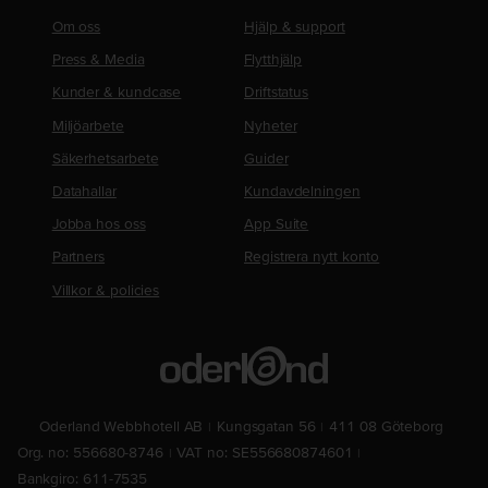
Om oss
Hjälp & support
Press & Media
Flytthjälp
Kunder & kundcase
Driftstatus
Miljöarbete
Nyheter
Säkerhetsarbete
Guider
Datahallar
Kundavdelningen
Jobba hos oss
App Suite
Partners
Registrera nytt konto
Villkor & policies
Oderland Webbhotell AB
Kungsgatan 56
411 08 Göteborg
Org. no: 556680-8746
VAT no: SE556680874601
Bankgiro: 611-7535