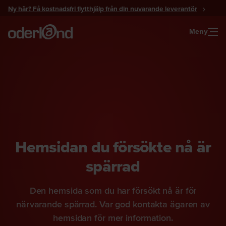
Gå
Ny här? Få kostnadsfri flytthjälp från din nuvarande leverantör
till
innehåll
Meny
Hemsidan du försökte nå är
spärrad
Den hemsida som du har försökt nå är för
närvarande spärrad. Var god kontakta ägaren av
hemsidan för mer information.