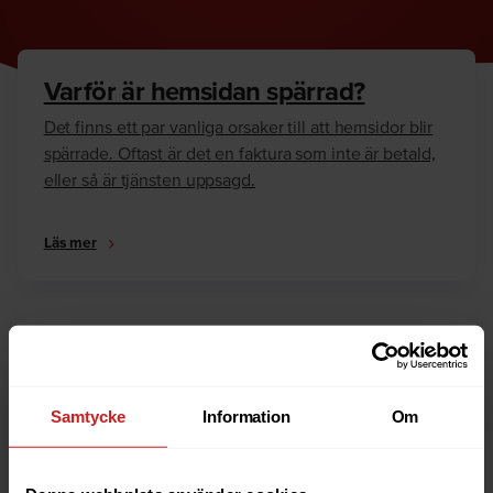
Varför är hemsidan spärrad?
Det finns ett par vanliga orsaker till att hemsidor blir
spärrade. Oftast är det en faktura som inte är betald,
eller så är tjänsten uppsagd.
Läs mer
Hur kan jag häva spärren?
Är du ägare till hemsidan eller domännamnet så har
vi skrivit en guide som går igenom dom vanligaste
Samtycke
Information
Om
anledningarna till varför en hemsida är spärrad.
Läs mer