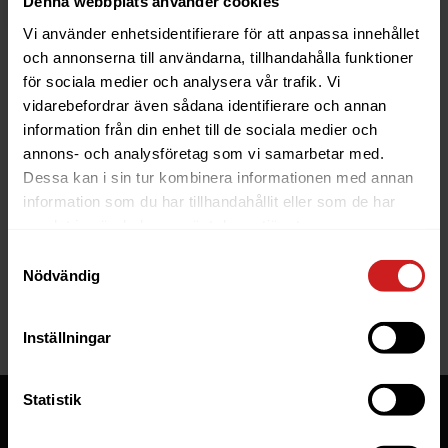
Denna webbplats använder cookies
Vi använder enhetsidentifierare för att anpassa innehållet
och annonserna till användarna, tillhandahålla funktioner
för sociala medier och analysera vår trafik. Vi
vidarebefordrar även sådana identifierare och annan
information från din enhet till de sociala medier och
The website you were trying to
annons- och analysföretag som vi samarbetar med.
reach has been suspended
Dessa kan i sin tur kombinera informationen med annan
information som du har tillhandahållit eller som de har
The website you have tried to access is suspended. Please
samlat in när du har använt deras tjänster.
contact the owner of the website for further information.
Samtyckesval
Nödvändig
If you are the owner of this website or domain please
read
this FAQ
that goes through the most common reasons for a
website to be suspended.
Inställningar
Statistik
Tjänster