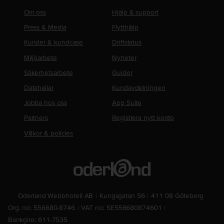
Om oss
Hjälp & support
Press & Media
Flytthjälp
Kunder & kundcase
Driftstatus
Miljöarbete
Nyheter
Säkerhetsarbete
Guider
Datahallar
Kundavdelningen
Jobba hos oss
App Suite
Partners
Registrera nytt konto
Villkor & policies
Oderland Webbhotell AB
Kungsgatan 56
411 08 Göteborg
Org. no: 556680-8746
VAT no: SE556680874601
Bankgiro: 611-7535