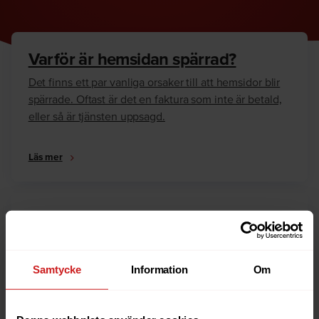
Varför är hemsidan spärrad?
Det finns ett par vanliga orsaker till att hemsidor blir
spärrade. Oftast är det en faktura som inte är betald,
eller så är tjänsten uppsagd.
Läs mer
Hur kan jag häva spärren?
Är du ägare till hemsidan eller domännamnet så har
vi skrivit en guide som går igenom dom vanligaste
Samtycke
Information
Om
anledningarna till varför en hemsida är spärrad.
Läs mer