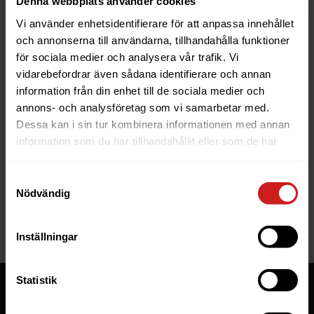
Denna webbplats använder cookies
Vi använder enhetsidentifierare för att anpassa innehållet
och annonserna till användarna, tillhandahålla funktioner
för sociala medier och analysera vår trafik. Vi
vidarebefordrar även sådana identifierare och annan
information från din enhet till de sociala medier och
The website you were trying to
annons- och analysföretag som vi samarbetar med.
reach has been suspended
Dessa kan i sin tur kombinera informationen med annan
information som du har tillhandahållit eller som de har
The website you have tried to access is suspended. Please
samlat in när du har använt deras tjänster.
contact the owner of the website for further information.
Samtyckesval
Nödvändig
If you are the owner of this website or domain please
read
this FAQ
that goes through the most common reasons for a
website to be suspended.
Inställningar
Statistik
Tjänster