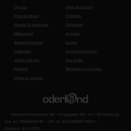
Om oss
Hjälp & support
Press & Media
Flytthjälp
Kunder & kundcase
Driftstatus
Miljöarbete
Nyheter
Säkerhetsarbete
Guider
Datahallar
Kundavdelningen
Jobba hos oss
App Suite
Partners
Registrera nytt konto
Villkor & policies
Oderland Webbhotell AB
Kungsgatan 56
411 08 Göteborg
Org. no: 556680-8746
VAT no: SE556680874601
Bankgiro: 611-7535