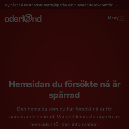
Gå
Ny här? Få kostnadsfri flytthjälp från din nuvarande leverantör
till
innehåll
Meny
Hemsidan du försökte nå är
spärrad
Den hemsida som du har försökt nå är för
närvarande spärrad. Var god kontakta ägaren av
hemsidan för mer information.