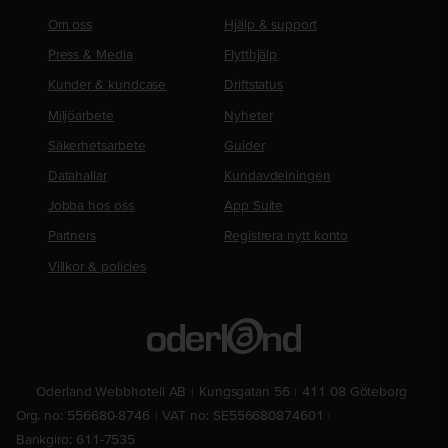
Om oss
Hjälp & support
Press & Media
Flytthjälp
Kunder & kundcase
Driftstatus
Miljöarbete
Nyheter
Säkerhetsarbete
Guider
Datahallar
Kundavdelningen
Jobba hos oss
App Suite
Partners
Registrera nytt konto
Villkor & policies
Oderland Webbhotell AB
Kungsgatan 56
411 08 Göteborg
Org. no: 556680-8746
VAT no: SE556680874601
Bankgiro: 611-7535