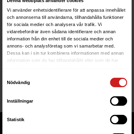
Denna webbplats använder cookies
Vi använder enhetsidentifierare för att anpassa innehållet
och annonserna till användarna, tillhandahålla funktioner
för sociala medier och analysera vår trafik. Vi
vidarebefordrar även sådana identifierare och annan
information från din enhet till de sociala medier och
The website you were trying to
annons- och analysföretag som vi samarbetar med.
reach has been suspended
Dessa kan i sin tur kombinera informationen med annan
information som du har tillhandahållit eller som de har
The website you have tried to access is suspended. Please
samlat in när du har använt deras tjänster.
contact the owner of the website for further information.
Samtyckesval
Nödvändig
If you are the owner of this website or domain please
read
this FAQ
that goes through the most common reasons for a
website to be suspended.
Inställningar
Statistik
Tjänster