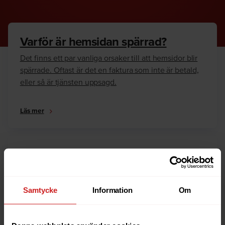
Varför är hemsidan spärrad?
Det finns ett par vanliga orsaker till att hemsidor blir
spärrade. Oftast är det en faktura som inte är betald,
eller så är tjänsten uppsagd.
Läs mer
Hur kan jag häva spärren?
Är du ägare till hemsidan eller domännamnet så har
vi skrivit en guide som går igenom dom vanligaste
Samtycke
Information
Om
anledningarna till varför en hemsida är spärrad.
Läs mer