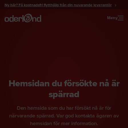
Gå
Ny här? Få kostnadsfri flytthjälp från din nuvarande leverantör
till
innehåll
Meny
Hemsidan du försökte nå är
spärrad
Den hemsida som du har försökt nå är för
närvarande spärrad. Var god kontakta ägaren av
hemsidan för mer information.