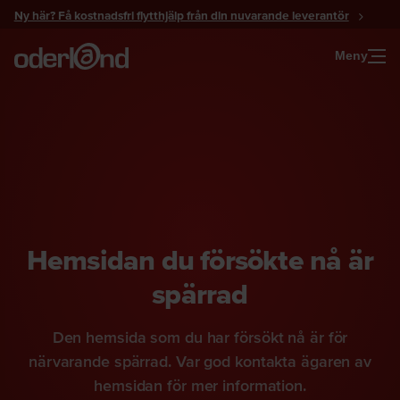
Gå
Ny här? Få kostnadsfri flytthjälp från din nuvarande leverantör
till
innehåll
Meny
Hemsidan du försökte nå är
spärrad
Den hemsida som du har försökt nå är för
närvarande spärrad. Var god kontakta ägaren av
hemsidan för mer information.