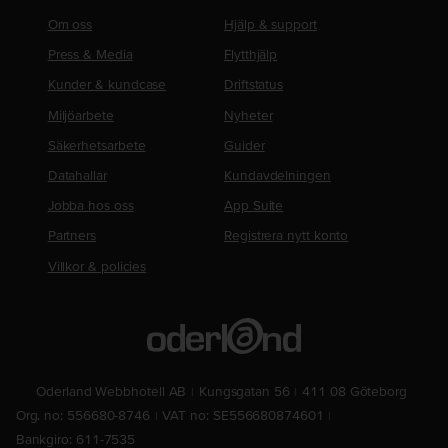
Om oss
Hjälp & support
Press & Media
Flytthjälp
Kunder & kundcase
Driftstatus
Miljöarbete
Nyheter
Säkerhetsarbete
Guider
Datahallar
Kundavdelningen
Jobba hos oss
App Suite
Partners
Registrera nytt konto
Villkor & policies
Oderland Webbhotell AB
Kungsgatan 56
411 08 Göteborg
Org. no: 556680-8746
VAT no: SE556680874601
Bankgiro: 611-7535