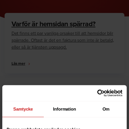
Varför är hemsidan spärrad?
Det finns ett par vanliga orsaker till att hemsidor blir
spärrade. Oftast är det en faktura som inte är betald,
eller så är tjänsten uppsagd.
Läs mer
Hur kan jag häva spärren?
Är du ägare till hemsidan eller domännamnet så har
vi skrivit en guide som går igenom dom vanligaste
Samtycke
Information
Om
anledningarna till varför en hemsida är spärrad.
Läs mer