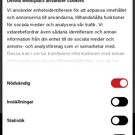
Denna webbplats använder cookies
Vi använder enhetsidentifierare för att anpassa innehållet
och annonserna till användarna, tillhandahålla funktioner
för sociala medier och analysera vår trafik. Vi
vidarebefordrar även sådana identifierare och annan
information från din enhet till de sociala medier och
The website you were trying to
annons- och analysföretag som vi samarbetar med.
reach has been suspended
Dessa kan i sin tur kombinera informationen med annan
information som du har tillhandahållit eller som de har
The website you have tried to access is suspended. Please
samlat in när du har använt deras tjänster.
contact the owner of the website for further information.
Samtyckesval
Nödvändig
If you are the owner of this website or domain please
read
this FAQ
that goes through the most common reasons for a
website to be suspended.
Inställningar
Statistik
Tjänster